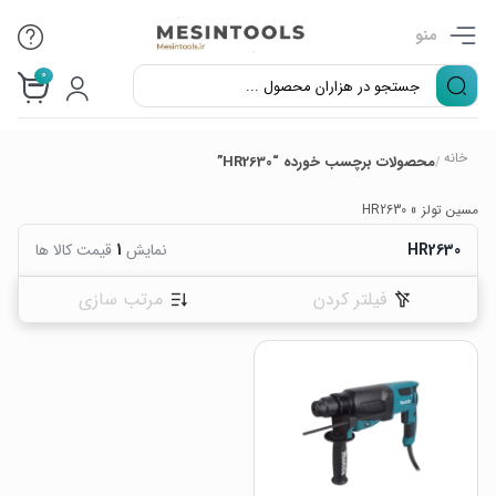
منو
0
خانه
محصولات برچسب خورده “HR2630”
/
مسین تولز
»
HR2630
HR2630
نمایش
1
قیمت کالا ها
فیلتر کردن
مرتب سازی