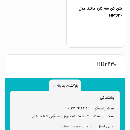
بتن کن سه کاره ماکیتا مدل
HR2630
HR2630
بازگشت به بالا
پشتیبانی
همراه پاسخگو:
09332914459
هفت روز هفته ، 24 ساعت شبانه‌روز پاسخگوی شما هستیم.
آدرس ایمیل:
info@mesintools.ir