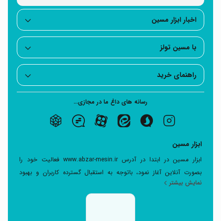
اخبار ابزار مسین
با مسین تولز
راهنمای خرید
رسانه های داغ ما در مجازی...
ابزار مسین
ابزار مسین در ابتدا در آدرس www.abzar-mesin.ir فعالیت خود را
بصورت آنلاین آغاز نمود، باتوجه به استقبال گسترده کاربران و بهبود
نمایش بیشتر
مقایسه در سایت تخصصی ابزار بر آن شدیم که سرویس جدید برای ارتباط
مستقیم پویا و بهبود امکانات جهت رضایتمندی شما مشتریان عزیز در
خرید انواع ابزارآلات را بوجود آوریم.