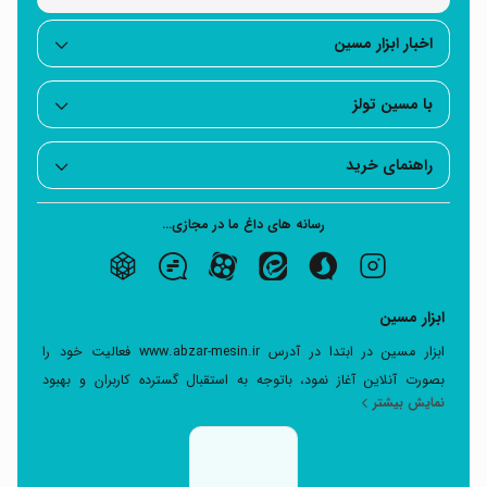
اخبار ابزار مسین
با مسین تولز
راهنمای خرید
رسانه های داغ ما در مجازی...
ابزار مسین
ابزار مسین در ابتدا در آدرس www.abzar-mesin.ir فعالیت خود را
بصورت آنلاین آغاز نمود، باتوجه به استقبال گسترده کاربران و بهبود
نمایش بیشتر
مقایسه در سایت تخصصی ابزار بر آن شدیم که سرویس جدید برای ارتباط
مستقیم پویا و بهبود امکانات جهت رضایتمندی شما مشتریان عزیز در
خرید انواع ابزارآلات را بوجود آوریم.