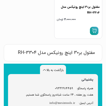
مفتول بر30 اینچ رونیکس مدل
RH-3304
4.000.000
تومان
مفتول بر30 اینچ رونیکس مدل RH-3304
بازگشت به بالا
پشتیبانی
همراه پاسخگو:
09332914459
هفت روز هفته ، 24 ساعت شبانه‌روز پاسخگوی شما هستیم.
آدرس ایمیل:
info@mesintools.ir