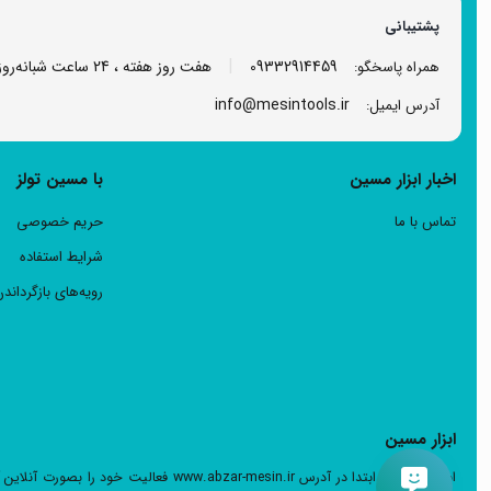
پشتیبانی
|
09332914459
هفت روز هفته ، 24 ساعت شبانه‌روز پاسخگوی شما هستیم.
همراه پاسخگو:
info@mesintools.ir
آدرس ایمیل:
اخبار ابزار مسین
با مسین تولز
تماس با ما
حریم خصوصی
شرایط استفاده
رویه‌های بازگرداندن
ابزار مسین
ابزار مسین در ابتدا در آدرس ar-mesin.ir