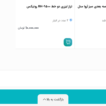
ی 360 درجه سه بعدی سبز آروا مدل
تراز لیزری دو خط RH-9500 رونیکس
اشد
2 عدد در انبار
10.000.000
تومان
بازگشت به بالا