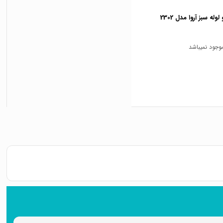
وله سبز آروا مدل 2302
 موجود نمیباشد