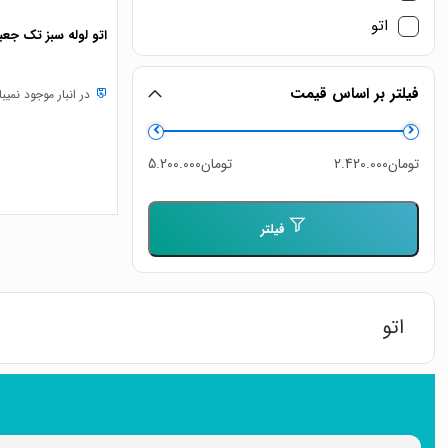
اتو
اتو لوله سبز تک جعبه ف
فیلتر بر اساس قیمت
در انبار موجود نمیب
حداقل
حداکثر
تومان2.420.000
تومان5.200.000
قیمت
قیمت
فیلتر
اتو