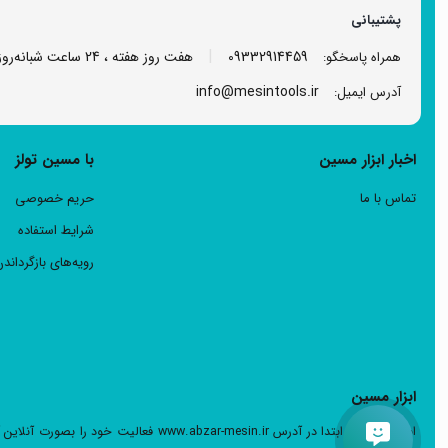
پشتیبانی
|
09332914459
هفت روز هفته ، 24 ساعت شبانه‌روز پاسخگوی شما هستیم.
همراه پاسخگو:
info@mesintools.ir
آدرس ایمیل:
اخبار ابزار مسین
با مسین تولز
تماس با ما
حریم خصوصی
شرایط استفاده
رویه‌های بازگرداندن
ابزار مسین
ابزار مسین در ابتدا در آدرس ar-mesin.ir