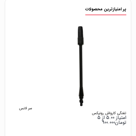
پر امتیازترین محصولات
سر لانس
تفنگی کارواش رونیکس
امتیاز
5.00
از 5
تومان
900.000