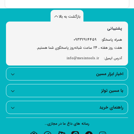
بازگشت به بالا
پشتیبانی
همراه پاسخگو:
09332914459
هفت روز هفته ، 24 ساعت شبانه‌روز پاسخگوی شما هستیم.
آدرس ایمیل:
info@mesintools.ir
اخبار ابزار مسین
چکش تخریب
۷.۲ کیلویی ۱۳۰۰ وات آروا مدل ۵۲۲۵
امتیاز
5.00
از 5
با مسین تولز
تومان
6.050.000
راهنمای خرید
رسانه های داغ ما در مجازی...